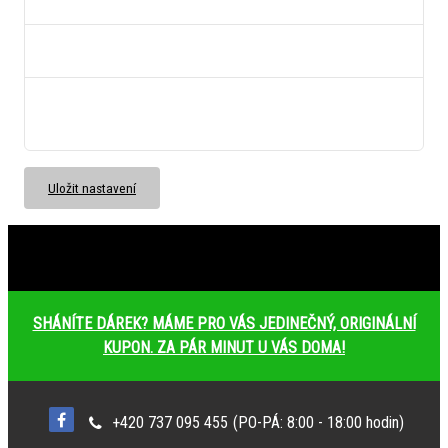
Ukládá informaci o odsouhlasení okna 18+ pro kategorii.
bs_slide_menu
neznámý
left_menu
neznámý
Ukládá informaci o způsobu zobrazení levého menu.
Uložit nastavení
SHÁNÍTE DÁREK? MÁME PRO VÁS JEDINEČNÝ, ORIGINÁLNÍ
KUPON. ZA PÁR MINUT U VÁS DOMA!
+420 737 095 455
(PO-PÁ: 8:00 - 18:00 hodin)