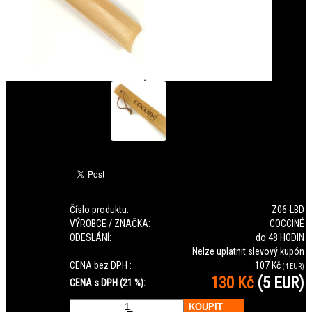
Číslo produktu:
Z06-LBD
VÝROBCE / ZNAČKA:
COCCINÉ
ODESLÁNÍ:
do 48 HODIN
Nelze uplatnit slevový kupón
CENA bez DPH :
107 Kč
(4 EUR)
130 Kč
(5 EUR)
CENA s DPH (21 %):
ks
-
+