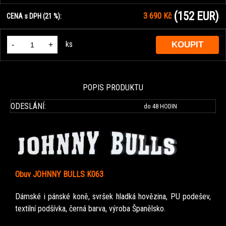
(152 EUR)
3 690 Kč
CENA s DPH (21 %):
ks
-
+
POPIS PRODUKTU
ODESLÁNÍ:
do 48 HODIN
Obuv JOHNNY BULLS K063
Dámské i pánské koně, svršek hladká hovězina, PU podešev,
textilní podšívka, černá barva, výroba Španělsko.