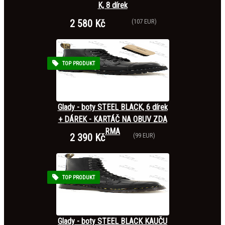
K, 8 dírek
2 580 Kč
(107 EUR)
TOP PRODUKT
Glady - boty STEEL BLACK, 6 dírek
+ DÁREK - KARTÁČ NA OBUV ZDA
RMA
2 390 Kč
(99 EUR)
TOP PRODUKT
Glady - boty STEEL BLACK KAUČU