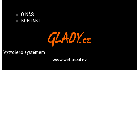
O NÁS
KONTAKT
Vytvořeno systémem
www.webareal.cz
YmM1YTRkN2