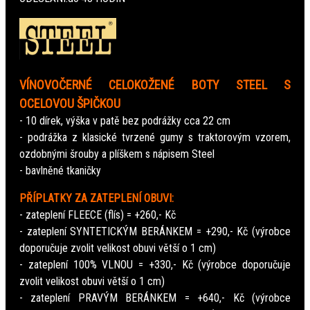
VÍNOVOČERNÉ CELOKOŽENÉ BOTY STEEL S
OCELOVOU ŠPIČKOU
- 10 dírek, výška v patě bez podrážky cca 22 cm
- podrážka z klasické tvrzené gumy s traktorovým vzorem,
ozdobnými šrouby a plíškem s nápisem Steel
- bavlněné tkaničky
PŘÍPLATKY ZA ZATEPLENÍ OBUVI:
- zateplení FLEECE (flís) = +260,- Kč
- zateplení SYNTETICKÝM BERÁNKEM = +290,- Kč (výrobce
doporučuje zvolit velikost obuvi větší o 1 cm)
- zateplení 100% VLNOU = +330,- Kč (výrobce doporučuje
zvolit velikost obuvi větší o 1 cm)
- zateplení PRAVÝM BERÁNKEM = +640,- Kč (výrobce