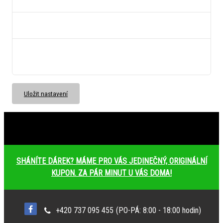
Ukládá informaci o odsouhlasení okna 18+ pro kategorii.
bs_slide_menu
neznámý
left_menu
neznámý
Ukládá informaci o způsobu zobrazení levého menu.
Uložit nastavení
SHÁNÍTE DÁREK? MÁME PRO VÁS JEDINEČNÝ, ORIGINÁLNÍ
KUPON. ZA PÁR MINUT U VÁS DOMA!
+420 737 095 455
(PO-PÁ: 8:00 - 18:00 hodin)