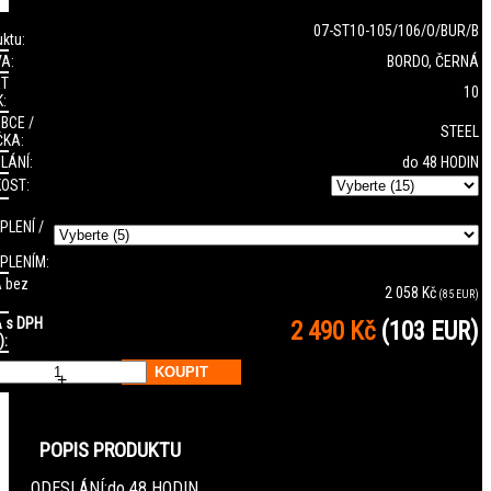
07-ST10-105/106/O/BUR/B
ktu:
A:
BORDO, ČERNÁ
ET
10
:
BCE /
STEEL
KA:
LÁNÍ:
do 48 HODIN
KOST:
PLENÍ /
PLENÍM:
 bez
2 058 Kč
(85 EUR)
 s DPH
2 490 Kč
(103 EUR)
):
ks
+
POPIS PRODUKTU
ODESLÁNÍ:
do 48 HODIN