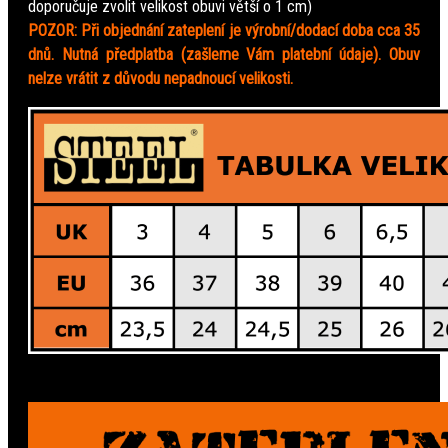
doporučuje zvolit velikost obuvi větší o 1 cm)
POZOR: Při objednání zateplení je výrobní/dodací doba cca 35
dnů. Nutná předplatba (zašleme Vám platební údaje). Obuv
nelze vrátit z důvodu nepadnoucí velikosti.