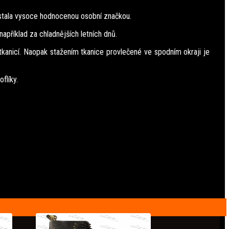
e stala vysoce hodnocenou osobní značkou.
apříklad za chladnějších letních dnů.
 tkanicí. Naopak stažením tkanice provlečené ve spodním okraji je
flíky.