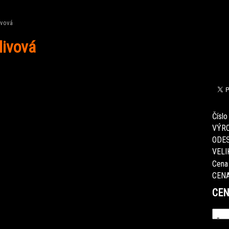
ivová
livová
Číslo
VÝRO
ODES
VELI
Cena
CENA
CEN
-