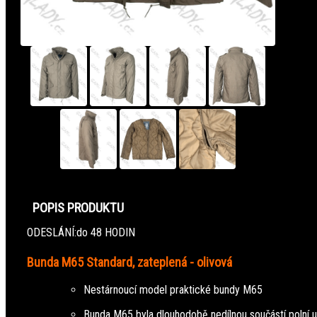
POPIS PRODUKTU
ODESLÁNÍ:
do 48 HODIN
Bunda M65 Standard, zateplená - olivová
Nestárnoucí model praktické bundy M65
Bunda M65 byla dlouhodobě nedílnou součástí polní u