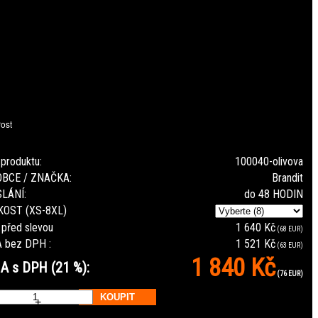
 produktu:
100040-olivova
BCE / ZNAČKA:
Brandit
LÁNÍ:
do 48 HODIN
KOST (XS-8XL)
 před slevou
1 640 Kč
(68 EUR)
 bez DPH :
1 521 Kč
(63 EUR)
1 840 Kč
A s DPH (21 %):
(76 EUR)
ks
+