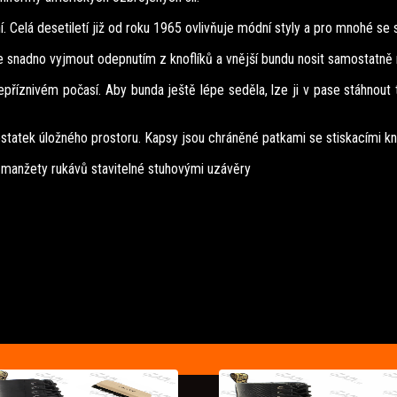
ní. Celá desetiletí již od roku 1965 ovlivňuje módní styly a pro mnohé s
ze snadno vyjmout odepnutím z knoflíků a vnější bundu nosit samostatně n
nepříznivém počasí. Aby bunda ještě lépe seděla, lze ji v pase stáhnout
statek úložného prostoru. Kapsy jsou chráněné patkami se stiskacími kno
manžety rukávů stavitelné stuhovými uzávěry