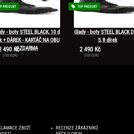
P PRODUKT
TOP PRODUKT
dy - boty STEEL BLACK, 10 d
Glady - boty STEEL BLACK D
ek + DÁREK - KARTÁČ NA OBU
5, 8 dírek
V ZDARMA
2 490 Kč
2 490 Kč
(103 EUR)
(103 EUR)
KLAMACE ZBOŽÍ
RECENZE ZÁKAZNÍKŮ
KOSTÍ
PÉČE O OBUV