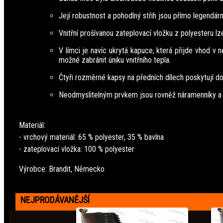
Její robustnost a pohodlný střih jsou přímo legendár
Vnitřní prošívanou zateplovací vložku z polyesteru l
V límci je navíc ukrytá kapuce, která přijde vhod v 
možné zabránit úniku vnitřního tepla.
Čtyři rozměrné kapsy na předních dílech poskytují do
Neodmyslitelným prvkem jsou rovněž náramenníky a 
Materiál:
- vrchový materiál: 65 % polyester, 35 % bavlna
- zateplovací vložka: 100 % polyester
Výrobce: Brandit, Německo
NEJPRODÁVANĚJŠÍ