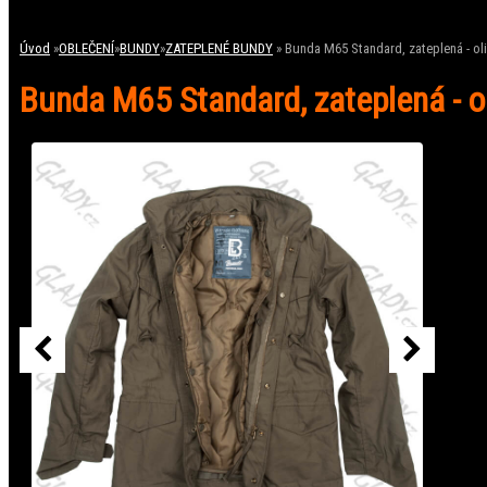
Úvod
»
OBLEČENÍ
»
BUNDY
»
ZATEPLENÉ BUNDY
»
Bunda M65 Standard, zateplená - ol
Bunda M65 Standard, zateplená - o