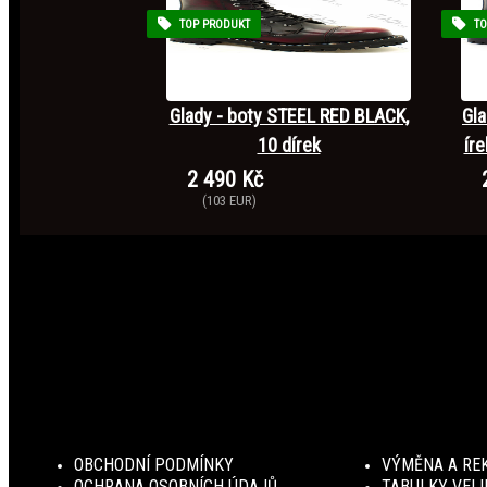
TOP PRODUKT
TO
Glady - boty STEEL RED BLACK,
Gla
10 dírek
ír
2 490 Kč
(103 EUR)
OBCHODNÍ PODMÍNKY
VÝMĚNA A RE
OCHRANA OSOBNÍCH ÚDAJŮ
TABULKY VELI