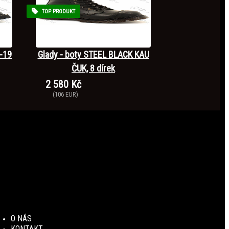
TOP PRODUKT
-19
Glady - boty STEEL BLACK KAU
ČUK, 8 dírek
2 580 Kč
(106 EUR)
O NÁS
KONTAKT