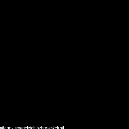
niformy amerických ozbrojených sil.