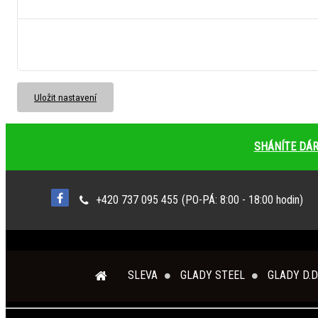
left_menu
Ukládá informaci o způsobu zobrazení levého menu.
Uložit nastavení
SHÁNÍTE DÁR
+420 737 095 455
(PO-PÁ: 8:00 - 18:00 hodin)
SLEVA
GLADY STEEL
GLADY D.D.