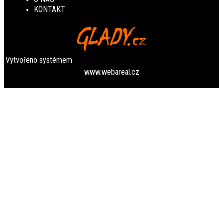
KONTAKT
Vytvořeno systémem
www.webareal.cz
NjY4Y2ExNz