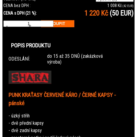
CENA bez DPH :
1 008 Kč
(42 EUR)
1 220 Kč
(50 EUR)
CENA s DPH (21 %):
-
+
POPIS PRODUKTU
do 15 až 35 DNŮ (zakázková
ODESLÁNÍ:
výroba)
PUNK KRAŤASY ČERVENÉ KÁRO / ČERNÉ KAPSY -
pánské
- úzký střih
- dvě přední kapsy
- dvě zadní kapsy