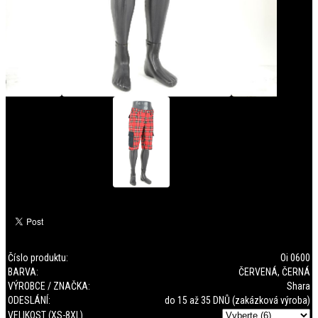
Číslo produktu:
Oi 0600
BARVA:
ČERVENÁ, ČERNÁ
VÝROBCE / ZNAČKA:
Shara
ODESLÁNÍ:
do 15 až 35 DNŮ (zakázková výroba)
VELIKOST (XS-8XL)