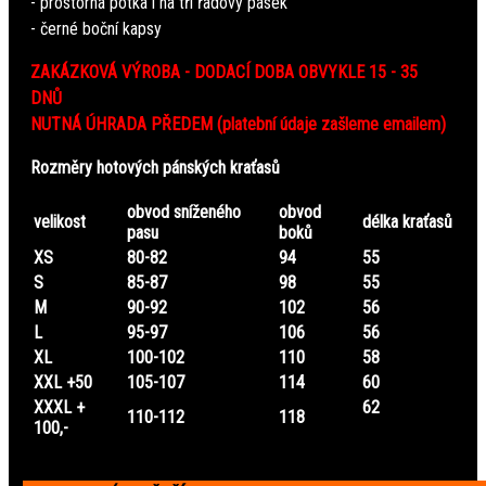
- prostorná potka i na tří řadový pásek
- černé boční kapsy
ZAKÁZKOVÁ VÝROBA - DODACÍ DOBA OBVYKLE 15 - 35
DNŮ
NUTNÁ ÚHRADA PŘEDEM (platební údaje zašleme emailem)
Rozměry hotových pánských kraťasů
obvod sníženého
obvod
velikost
délka kraťasů
pasu
boků
XS
80-82
94
55
S
85-87
98
55
M
90-92
102
56
L
95-97
106
56
XL
100-102
110
58
XXL +50
105-107
114
60
XXXL +
62
110-112
118
100,-