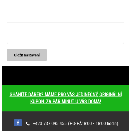
Ukládá informaci o odsouhlasení okna 18+ pro kategorii.
bs_slide_menu
neznámý
left_menu
neznámý
Ukládá informaci o způsobu zobrazení levého menu.
Uložit nastavení
SHÁNÍTE DÁREK? MÁME PRO VÁS JEDINEČNÝ, ORIGINÁLNÍ
KUPON. ZA PÁR MINUT U VÁS DOMA!
+420 737 095 455
(PO-PÁ: 8:00 - 18:00 hodin)